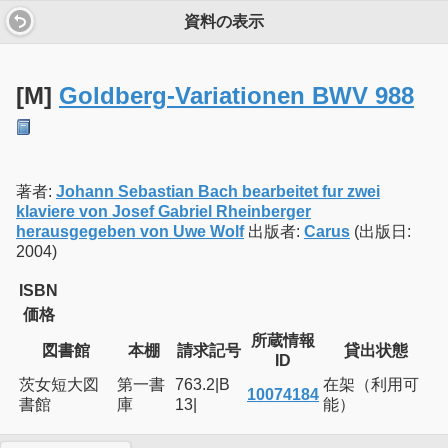
資料の表示
[M]
Goldberg-Variationen BWV 988
著者:
Johann Sebastian Bach bearbeitet fur zwei
klaviere von Josef Gabriel Rheinberger
herausgegeben von Uwe Wolf
出版者:
Carus
(出版日:
2004)
ISBN
価格
所蔵情報
図書館
本棚
請求記号
貸出状態
ID
茨女短大図
第一書
763.2|B
在架（利用可
10074184
書館
庫
13|
能）