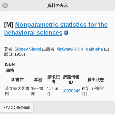
資料の表示
[M]
Nonparametric statistics for the
behavioral sciences
著者:
Sidney Siegel
出版者:
McGraw-Hill K_gakusha
(出
版日: 1956)
ISBN
価格
請求記
所蔵情報
図書館
本棚
貸出状態
号
ID
茨女短大図書
第一書
417|Si
在架（利用可
10070349
館
庫
2|
能）
パソコン用の画面