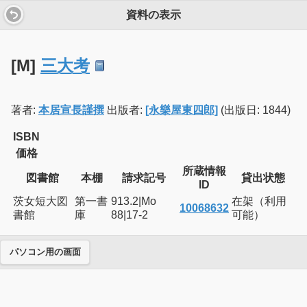
資料の表示
[M]
三大考
著者:
本居宣長謹撰
出版者:
[永樂屋東四郎]
(出版日: 1844)
ISBN
価格
所蔵情報
図書館
本棚
請求記号
貸出状態
ID
茨女短大図
第一書
913.2|Mo
在架（利用
10068632
書館
庫
88|17-2
可能）
パソコン用の画面