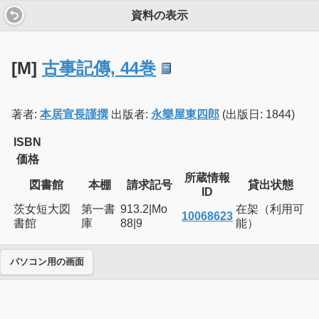
資料の表示
[M]
古事記傳, 44巻
著者:
本居宣長謹撰
出版者:
永樂屋東四郎
(出版日: 1844)
ISBN
価格
所蔵情報
図書館
本棚
請求記号
貸出状態
ID
茨女短大図
第一書
913.2|Mo
在架（利用可
10068623
書館
庫
88|9
能）
パソコン用の画面