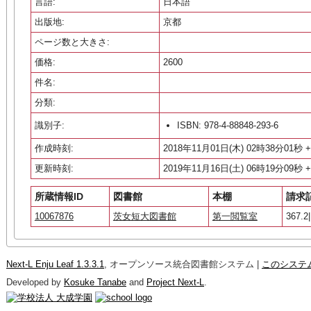
言語:
日本語
出版地:
京都
ページ数と大きさ:
価格:
2600
件名:
分類:
識別子:
ISBN: 978-4-88848-293-6
作成時刻:
2018年11月01日(木) 02時38分01秒 +
更新時刻:
2019年11月16日(土) 06時19分09秒 +
所蔵情報ID
図書館
本棚
請求
10067876
茨女短大図書館
第一閲覧室
367.2|
Next-L Enju Leaf 1.3.3.1
, オープンソース統合図書館システム |
このシステ
Developed by
Kosuke Tanabe
and
Project Next-L
.