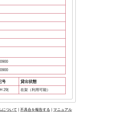
0900
0900
記号
貸出状態
H 29|
在架（利用可能）
ムについて
|
不具合を報告する
|
マニュアル