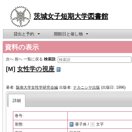
茨城女子短期大学図書館
貸出と予約
開館日と催し物
資料の表示
次へ
前へ
一覧に戻る
検索語
:
[M]
女性学の視座
著者:
阪南大学女性学研究会編
出版者:
ナカニシヤ出版
(出版日: 1996)
詳細
巻号:
形態:
冊子体 /
文字