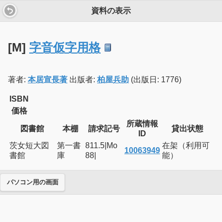
資料の表示
[M]
字音仮字用格
著者:
本居宣長著
出版者:
柏屋兵助
(出版日: 1776)
ISBN
価格
所蔵情報
図書館
本棚
請求記号
貸出状態
ID
茨女短大図
第一書
811.5|Mo
在架（利用可
10063949
書館
庫
88|
能）
パソコン用の画面