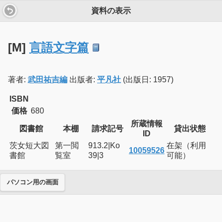
資料の表示
[M]
言語文字篇
著者:
武田祐吉編
出版者:
平凡社
(出版日: 1957)
ISBN
価格
680
所蔵情報
図書館
本棚
請求記号
貸出状態
ID
茨女短大図
第一閲
913.2|Ko
在架（利用
10059526
書館
覧室
39|3
可能）
パソコン用の画面