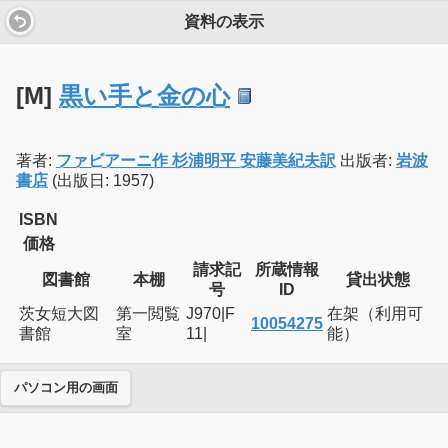
資料の表示
[M]
黒い手と金の心
著者:
ファビアーニ作 杉浦明平 安藤美紀夫訳
出版者:
岩波
書店
(出版日: 1957)
ISBN
価格
請求記
所蔵情報
図書館
本棚
貸出状態
号
ID
茨女短大図
第一閲覧
J970|F
在架（利用可
10054275
書館
室
11|
能）
パソコン用の画面