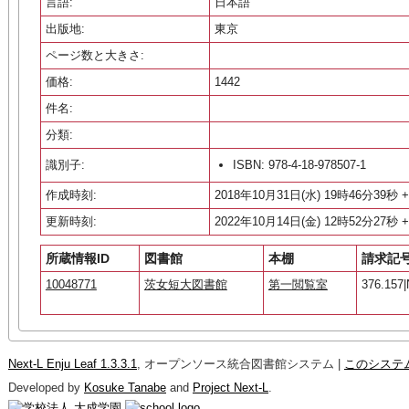
言語:
日本語
出版地:
東京
ページ数と大きさ:
価格:
1442
件名:
分類:
識別子:
ISBN: 978-4-18-978507-1
作成時刻:
2018年10月31日(水) 19時46分39秒 +
更新時刻:
2022年10月14日(金) 12時52分27秒 +
所蔵情報ID
図書館
本棚
請求記
10048771
茨女短大図書館
第一閲覧室
376.157|
Next-L Enju Leaf 1.3.3.1
, オープンソース統合図書館システム |
このシステ
Developed by
Kosuke Tanabe
and
Project Next-L
.