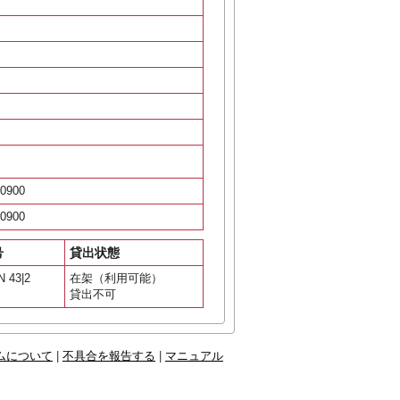
0900
0900
号
貸出状態
N 43|2
在架（利用可能）
貸出不可
ムについて
|
不具合を報告する
|
マニュアル