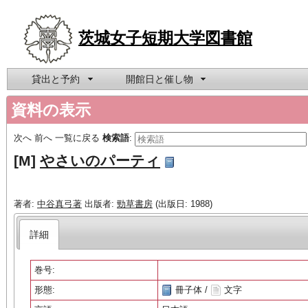
茨城女子短期大学図書館
貸出と予約
開館日と催し物
資料の表示
次へ
前へ
一覧に戻る
検索語
:
[M]
やさいのパーティ
著者:
中谷真弓著
出版者:
勁草書房
(出版日: 1988)
詳細
巻号:
形態:
冊子体 /
文字