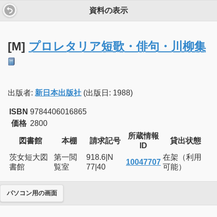
資料の表示
[M]
プロレタリア短歌・俳句・川柳集
出版者:
新日本出版社
(出版日: 1988)
ISBN
9784406016865
価格
2800
所蔵情報
図書館
本棚
請求記号
貸出状態
ID
茨女短大図
第一閲
918.6|N
在架（利用
10047707
書館
覧室
77|40
可能）
パソコン用の画面