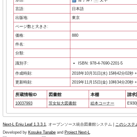
言語:
日本語
出版地:
東京
ページ数と大きさ:
価格:
880
件名:
分類:
識別子:
ISBN: 978-4-7690-2201-5
作成時刻:
2018年10月31日(水) 15時42分02秒 +
更新時刻:
2019年11月15日(金) 10時34分20秒 +
所蔵情報ID
図書館
本棚
請求
10037993
茨女短大図書館
絵本コーナー
E930|
Next-L Enju Leaf 1.3.3.1
, オープンソース統合図書館システム |
このシステ
Developed by
Kosuke Tanabe
and
Project Next-L
.