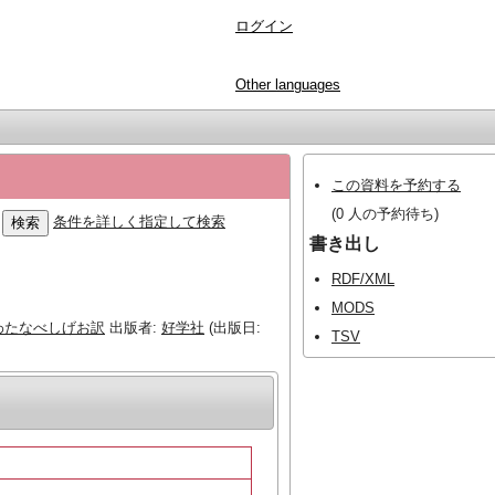
ログイン
Other languages
この資料を予約する
(0 人の予約待ち)
条件を詳しく指定して検索
書き出し
RDF/XML
MODS
わたなべしげお訳
出版者:
好学社
(出版日:
TSV