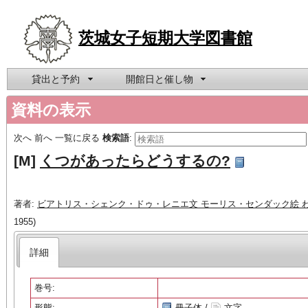
茨城女子短期大学図書館
貸出と予約
開館日と催し物
資料の表示
次へ
前へ
一覧に戻る
検索語
:
[M]
くつがあったらどうするの?
著者:
ビアトリス・シェンク・ドゥ・レニエ文 モーリス・センダック絵 
1955)
詳細
巻号:
形態:
冊子体 /
文字