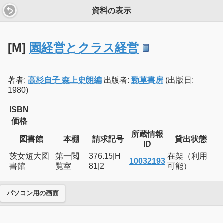
資料の表示
[M]
園経営とクラス経営
著者:
高杉自子 森上史朗編
出版者:
勁草書房
(出版日:
1980)
ISBN
価格
所蔵情報
図書館
本棚
請求記号
貸出状態
ID
茨女短大図
第一閲
376.15|H
在架（利用
10032193
書館
覧室
81|2
可能）
パソコン用の画面