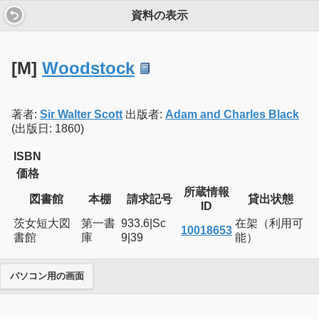
資料の表示
[M]
Woodstock
著者:
Sir Walter Scott
出版者:
Adam and Charles Black
(出版日: 1860)
ISBN
価格
所蔵情報
図書館
本棚
請求記号
貸出状態
ID
茨女短大図
第一書
933.6|Sc
在架（利用可
10018653
書館
庫
9|39
能）
パソコン用の画面