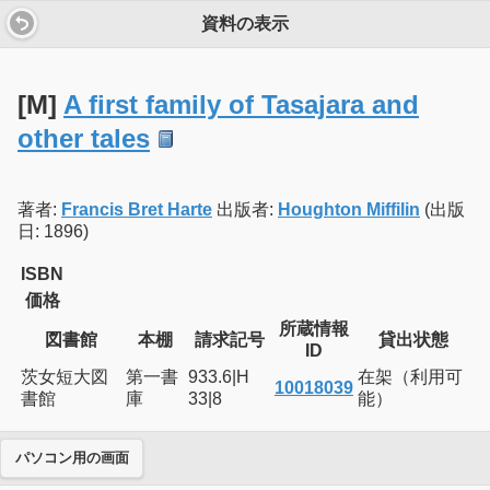
資料の表示
[M]
A first family of Tasajara and
other tales
著者:
Francis Bret Harte
出版者:
Houghton Miffilin
(出版
日: 1896)
ISBN
価格
所蔵情報
図書館
本棚
請求記号
貸出状態
ID
茨女短大図
第一書
933.6|H
在架（利用可
10018039
書館
庫
33|8
能）
パソコン用の画面