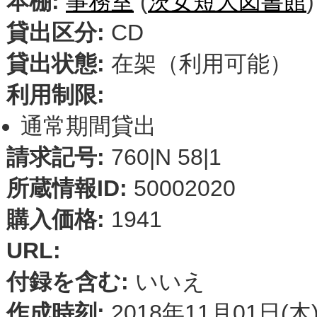
本棚:
事務室
(
茨女短大図書館
)
貸出区分:
CD
貸出状態:
在架（利用可能）
利用制限:
通常期間貸出
請求記号:
760|N 58|1
所蔵情報ID:
50002020
購入価格:
1941
URL:
付録を含む:
いいえ
作成時刻:
2018年11月01日(木)