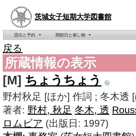
茨城女子短期大学図書館
貸出と予約
開館日と催し物
戻る
所蔵情報の表示
[M]
ちょうちょう
野村秋足 [ほか] 作詞 ; 冬木透 [
著者:
野村, 秋足
冬木, 透
Rous
ロムビア
(出版日: 1997)