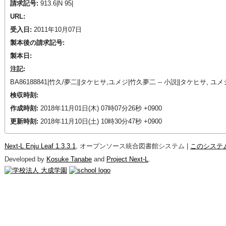
請求記号:
913.6|N 95|
URL:
受入日:
2011年10月07日
製本後の請求記号:
製本日:
注記:
BA86188841|竹久/夢二||タケヒサ,ユメジ|竹久夢二 -- 小説||タケヒサ, ユメ
検収時刻:
作成時刻:
2018年11月01日(木) 07時07分26秒 +0900
更新時刻:
2018年11月10日(土) 10時30分47秒 +0900
Next-L Enju Leaf 1.3.3.1
, オープンソース統合図書館システム |
このシステ
Developed by
Kosuke Tanabe
and
Project Next-L
.