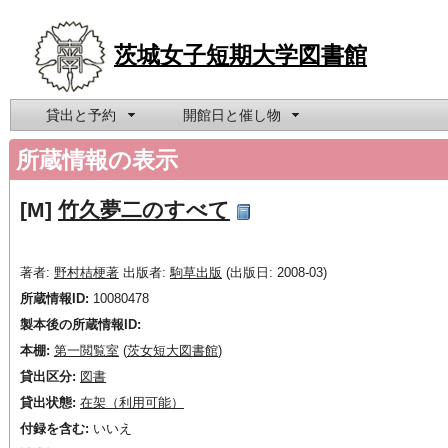
茨城女子短期大学図書館
貸出と予約
開館日と催し物
所蔵情報の表示
[M]
竹久夢二のすべて
著者:
野村桔梗著
出版者:
駒草出版
(出版日: 2008-03)
所蔵情報ID:
10080478
製本後の所蔵情報ID:
本棚:
第一閲覧室
(
茨女短大図書館
)
貸出区分:
図書
貸出状態:
在架（利用可能）
付録を含む:
いいえ