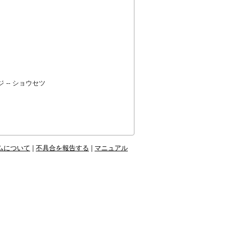
ジ -- ショウセツ
ムについて
|
不具合を報告する
|
マニュアル