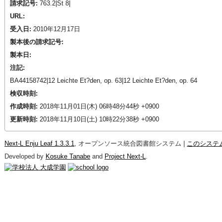
請求記号:
763.2|St 8|
URL:
受入日:
2010年12月17日
製本後の請求記号:
製本日:
注記:
BA44158742|12 Leichte Et?den, op. 63|12 Leichte Et?den, op. 64
検収時刻:
作成時刻:
2018年11月01日(木) 06時48分44秒 +0900
更新時刻:
2018年11月10日(土) 10時22分38秒 +0900
Next-L Enju Leaf 1.3.3.1
, オープンソース統合図書館システム |
このシステ
Developed by
Kosuke Tanabe
and
Project Next-L
.