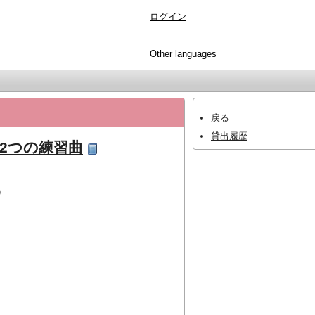
ログイン
Other languages
戻る
貸出履歴
やさしい2つの練習曲
)