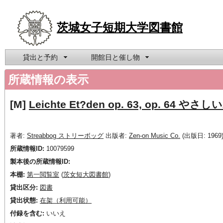
茨城女子短期大学図書館
貸出と予約
開館日と催し物
所蔵情報の表示
[M]
Leichte Et?den op. 63, op. 64 
著者:
Streabbog ストリーボッグ
出版者:
Zen-on Music Co.
(出版日: 1969
所蔵情報ID:
10079599
製本後の所蔵情報ID:
本棚:
第一閲覧室
(
茨女短大図書館
)
貸出区分:
図書
貸出状態:
在架（利用可能）
付録を含む:
いいえ