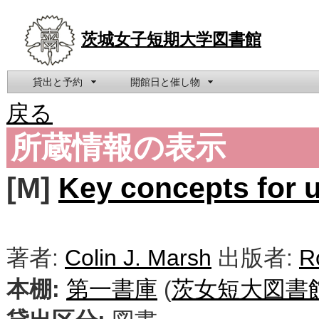
茨城女子短期大学図書館
貸出と予約
開館日と催し物
戻る
所蔵情報の表示
[M]
Key concepts for 
著者:
Colin J. Marsh
出版者:
R
本棚:
第一書庫
(
茨女短大図書