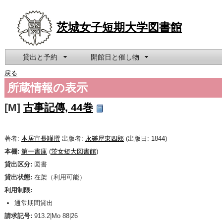
茨城女子短期大学図書館
貸出と予約
開館日と催し物
戻る
所蔵情報の表示
[M]
古事記傳, 44巻
著者:
本居宣長謹撰
出版者:
永樂屋東四郎
(出版日: 1844)
本棚:
第一書庫
(
茨女短大図書館
)
貸出区分:
図書
貸出状態:
在架（利用可能）
利用制限:
通常期間貸出
請求記号:
913.2|Mo 88|26