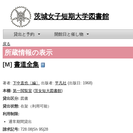
茨城女子短期大学図書館
貸出と予約
開館日と催し物
戻る
所蔵情報の表示
[M]
書道全集
著者:
下中直也〔編〕
出版者:
平凡社
(出版日: 1968)
本棚:
第一閲覧室
(
茨女短大図書館
)
貸出区分:
図書
貸出状態:
在架（利用可能）
利用制限:
通常期間貸出
請求記号:
728.08|Sh 95|28