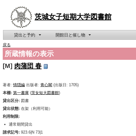
茨城女子短期大学図書館
貸出と予約
開館日と催し物
戻る
所蔵情報の表示
[M]
肉蒲団 春
著者:
情隠編
出版者:
青心閣
(出版日: 1705)
本棚:
第一書庫
(
茨女短大図書館
)
貸出区分:
図書
貸出状態:
在架（利用可能）
利用制限:
通常期間貸出
請求記号:
923.6|N 73|1