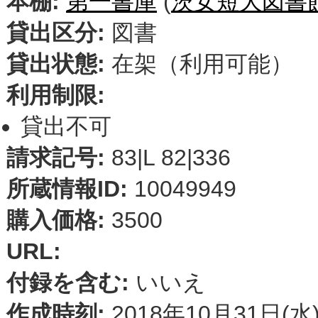
本棚:
第一書庫
(
茨女短大図書
貸出区分:
図書
貸出状態:
在架（利用可能）
利用制限:
貸出不可
請求記号:
83|L 82|336
所蔵情報ID:
10049949
購入価格:
3500
URL:
付録を含む:
いいえ
作成時刻:
2018年10月31日(水)