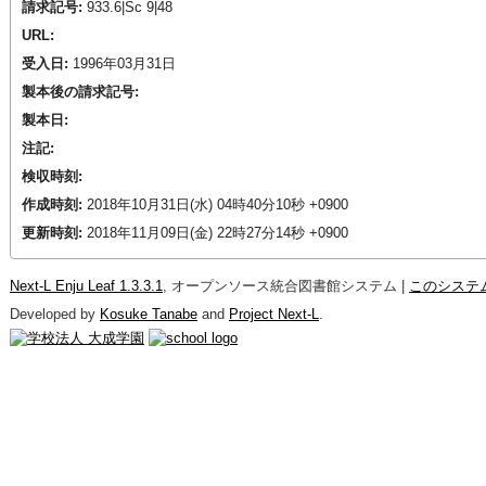
請求記号:
933.6|Sc 9|48
URL:
受入日:
1996年03月31日
製本後の請求記号:
製本日:
注記:
検収時刻:
作成時刻:
2018年10月31日(水) 04時40分10秒 +0900
更新時刻:
2018年11月09日(金) 22時27分14秒 +0900
Next-L Enju Leaf 1.3.3.1
, オープンソース統合図書館システム |
このシステ
Developed by
Kosuke Tanabe
and
Project Next-L
.