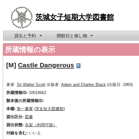
茨城女子短期大学図書館
貸出と予約
開館日と催し物
所蔵情報の表示
[M]
Castle Dangerous
著者:
Sir Walter Scott
出版者:
Adam and Charles Black
(出版日: 1860)
所蔵情報ID:
10018662
製本後の所蔵情報ID:
本棚:
第一書庫
(
茨女短大図書館
)
貸出区分:
図書
貸出状態:
在架（利用可能）
付録を含む:
いいえ