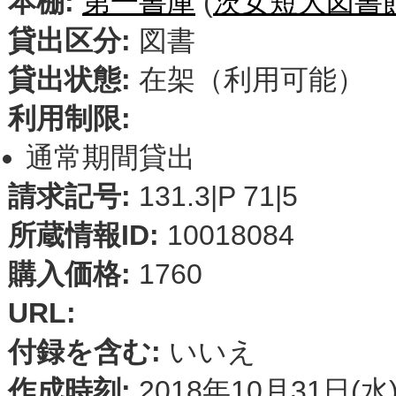
本棚:
第一書庫
(
茨女短大図書
貸出区分:
図書
貸出状態:
在架（利用可能）
利用制限:
通常期間貸出
請求記号:
131.3|P 71|5
所蔵情報ID:
10018084
購入価格:
1760
URL:
付録を含む:
いいえ
作成時刻:
2018年10月31日(水)