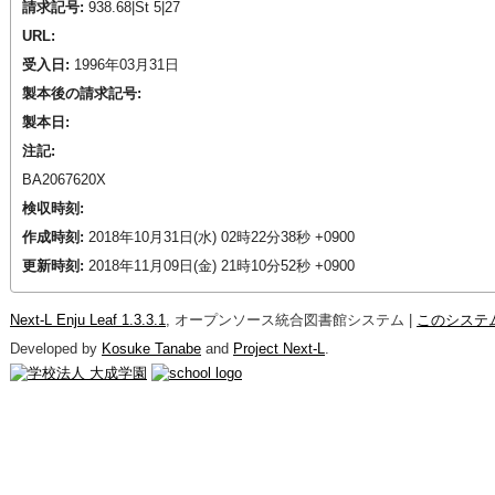
請求記号:
938.68|St 5|27
URL:
受入日:
1996年03月31日
製本後の請求記号:
製本日:
注記:
BA2067620X
検収時刻:
作成時刻:
2018年10月31日(水) 02時22分38秒 +0900
更新時刻:
2018年11月09日(金) 21時10分52秒 +0900
Next-L Enju Leaf 1.3.3.1
, オープンソース統合図書館システム |
このシステ
Developed by
Kosuke Tanabe
and
Project Next-L
.