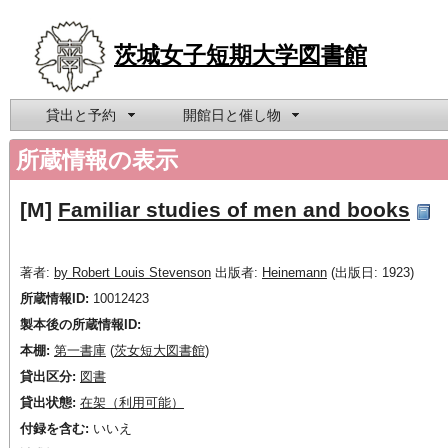
茨城女子短期大学図書館
貸出と予約
開館日と催し物
所蔵情報の表示
[M]
Familiar studies of men and books
著者:
by Robert Louis Stevenson
出版者:
Heinemann
(出版日: 1923)
所蔵情報ID:
10012423
製本後の所蔵情報ID:
本棚:
第一書庫
(
茨女短大図書館
)
貸出区分:
図書
貸出状態:
在架（利用可能）
付録を含む:
いいえ